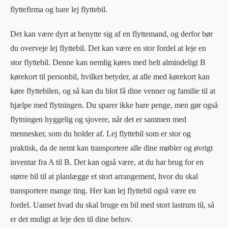
flyttefirma og bare lej flyttebil.
Det kan være dyrt at benytte sig af en flyttemand, og derfor bør
du overveje lej flyttebil. Det kan være en stor fordel at leje en
stor flyttebil. Denne kan nemlig køres med helt almindeligt B
kørekort til personbil, hvilket betyder, at alle med kørekort kan
køre flyttebilen, og så kan du blot få dine venner og familie til at
hjælpe med flytningen. Du sparer ikke bare penge, men gør også
flytningen hyggelig og sjovere, når det er sammen med
mennesker, som du holder af. Lej flyttebil som er stor og
praktisk, da de nemt kan transportere alle dine møbler og øvrigt
inventar fra A til B. Det kan også være, at du har brug for en
større bil til at planlægge et stort arrangement, hvor du skal
transportere mange ting. Her kan lej flyttebil også være en
fordel. Uanset hvad du skal bruge en bil med stort lastrum til, så
er det muligt at leje den til dine behov.