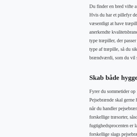
Du finder en bred vifte 
Hvis du har et pillefyr d
væsentligt at have træpil
anerkendte kvalitetsbran
type træpiller, der passe
type af træpille, så du s
brændværdi, som du vil s
Skab både hygg
Fyrer du sommetider op i 
Pejsebrænde skal gerne h
når du handler pejsebræn
forskellige træsorter, sås
fugtighedsprocenten er l
forskellige slags pejseb