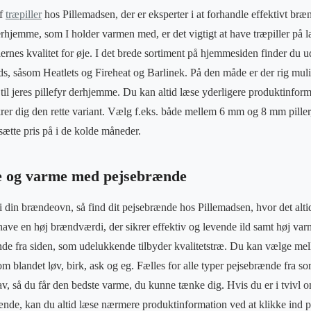
af
træpiller
hos Pillemadsen, der er eksperter i at forhandle effektivt bræ
erhjemme, som I holder varmen med, er det vigtigt at have træpiller på l
lernes kvalitet for øje. I det brede sortiment på hjemmesiden finder du u
ds, såsom Heatlets og Fireheat og Barlinek. På den måde er der rig muli
r til jeres pillefyr derhjemme. Du kan altid læse yderligere produktinfo
ikrer dig den rette variant. Vælg f.eks. både mellem 6 mm og 8 mm piller,
ætte pris på i de kolde måneder.
e og varme med pejsebrænde
din brændeovn, så find dit pejsebrænde hos Pillemadsen, hvor det altid 
ave en høj brændværdi, der sikrer effektiv og levende ild samt høj varm
de fra siden, som udelukkende tilbyder kvalitetstræ. Du kan vælge mel
om blandet løv, birk, ask og eg. Fælles for alle typer pejsebrænde fra sor
av, så du får den bedste varme, du kunne tænke dig. Hvis du er i tvivl 
rænde, kan du altid læse nærmere produktinformation ved at klikke ind 