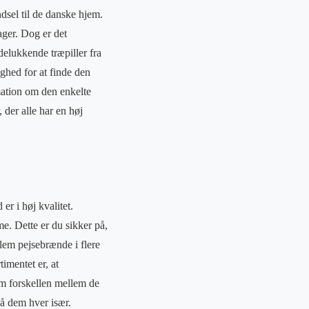
ndsel til de danske hjem.
ager. Dog er det
delukkende træpiller fra
ghed for at finde den
rmation om den enkelte
 der alle har en høj
er i høj kvalitet.
e. Dette er du sikker på,
lem pejsebrænde i flere
timentet er, at
om forskellen mellem de
på dem hver især.