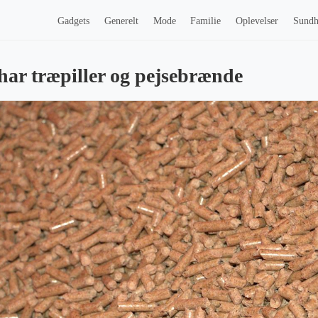
Gadgets
Generelt
Mode
Familie
Oplevelser
Sund
har træpiller og pejsebrænde