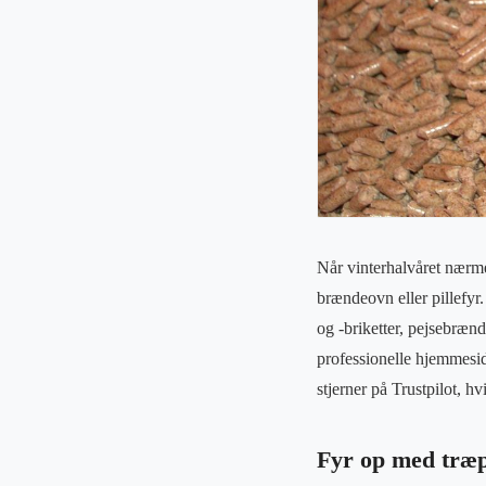
Når vinterhalvåret nærme
brændeovn eller pillefyr
og -briketter, pejsebræn
professionelle hjemmesid
stjerner på Trustpilot, h
Fyr op med træpi