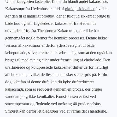
Under kategorien faste olier finder du blandt andet kakaosmør.
Kakaosmør fra Hedenhus er altid af
økologisk kvalitet
, hvilket
gør den til et naturligt produkt, der er fuldt ud sikkert at bruge til
både hud og hår. Ligeledes er kakaosmør fra Hedenhus
udvundet af frø fra Theobroma Kakao træet, der ikke har
gennemgået nogle former for kemiske processer. Denne lækre
version af kakaosmør er derfor yderst velegnet til både
læbepomade, salve, creme eller sæbe — ligesom at den også kan
bruges til madlavning eller under fremstilling af chokolade. Den
uraffinerede og koldpressede kakaosmør dufter derfor naturligt
af chokolade, hvilket de fleste mennesker sætter pris på. Er du
dog ikke fan af denne duft, kan du købe duftreduceret
kakaosmør, som er reduceret gennem en proces, der bruger
vanddamp og ikke kemikalier. Konsistensen er fast ved
stuetemperatur og flydende ved omkring 40 grader celsius.
Smørret kan derfor let blødgøres ved at varme det i hænderne,