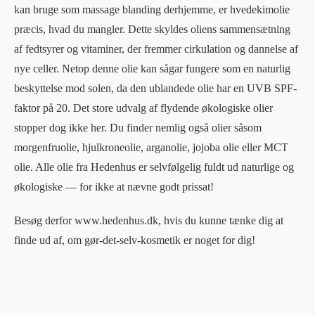
kan bruge som massage blanding derhjemme, er hvedekimolie
præcis, hvad du mangler. Dette skyldes oliens sammensætning
af fedtsyrer og vitaminer, der fremmer cirkulation og dannelse af
nye celler. Netop denne olie kan sågar fungere som en naturlig
beskyttelse mod solen, da den ublandede olie har en UVB SPF-
faktor på 20. Det store udvalg af flydende økologiske olier
stopper dog ikke her. Du finder nemlig også olier såsom
morgenfruolie, hjulkroneolie, arganolie, jojoba olie eller MCT
olie. Alle olie fra Hedenhus er selvfølgelig fuldt ud naturlige og
økologiske — for ikke at nævne godt prissat!
Besøg derfor www.hedenhus.dk, hvis du kunne tænke dig at
finde ud af, om gør-det-selv-kosmetik er noget for dig!