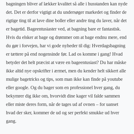
bagningen bliver af lækker kvalitet så alle i husstanden kan nyde
det. Det er derfor vigtigt at du undersøger markedet og finder de
rigtige ting til at lave dine boller eller andre ting du laver, når det
er bagetid. Bageentusiaster ved, at bagning bare er fantastisk.
Hvis du elsker at bage og drømmer om at bage endnu mere, end
du gør i forvejen, har vi gode nyheder til dig: Hverdagsbagning
er tættere på end nogensinde før. Lad os komme i gang! Hvad
betyder det helt præcist at være en bageentusiast? Du har måske
ikke altid nye opskrifter i ærmet, men du kender helt sikkert alle
mulige bagetricks og tips, som man ikke kan finde på youtube
eller google. Og du bager som en professionel hver gang, du
bekymrer dig ikke om, hvorvidt dine kager vil falde sammen
eller miste deres form, når de tages ud af ovnen – for uanset
hvad der sker, kommer de ud og ser perfekt smukke ud hver
gang.