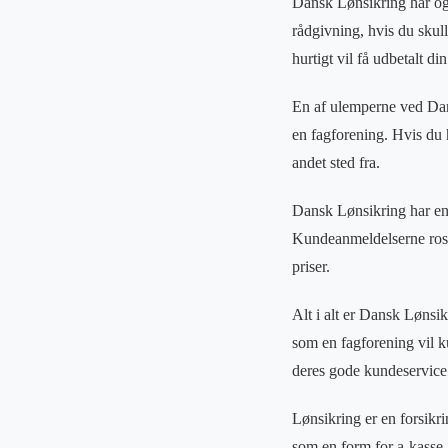
Dansk Lønsikring har ogs
rådgivning, hvis du skull
hurtigt vil få udbetalt di
En af ulemperne ved Dans
en fagforening. Hvis du h
andet sted fra.
Dansk Lønsikring har en g
Kundeanmeldelserne rose
priser.
Alt i alt er Dansk Lønsik
som en fagforening vil ku
deres gode kundeservice s
Lønsikring er en forsikr
som en form for a-kasse,