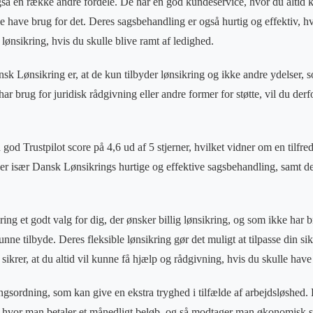
å en række andre fordele. De har en god kundeservice, hvor du altid 
e have brug for det. Deres sagsbehandling er også hurtig og effektiv, hv
n lønsikring, hvis du skulle blive ramt af ledighed.
k Lønsikring er, at de kun tilbyder lønsikring og ikke andre ydelser, 
ar brug for juridisk rådgivning eller andre former for støtte, vil du derf
od Trustpilot score på 4,6 ud af 5 stjerner, hvilket vidner om en tilfr
r især Dansk Lønsikrings hurtige og effektive sagsbehandling, samt d
ring et godt valg for dig, der ønsker billig lønsikring, og som ikke har b
nne tilbyde. Deres fleksible lønsikring gør det muligt at tilpasse din sik
ikrer, at du altid vil kunne få hjælp og rådgivning, hvis du skulle have 
ingsordning, som kan give en ekstra tryghed i tilfælde af arbejdsløshed.
 hvor man betaler et månedligt beløb, og så modtager man økonomisk st