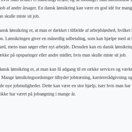
it job af andre årsager. En dansk lønsikring kan være en god idé for man
n skulle miste sit job.
ansk lønsikring er, at man er dækket i tilfælde af arbejdsløshed, hvilk
ion. Lønsikringen giver en månedlig udbetaling, som kan hjælpe med at 
ard, mens man søger efter nyt arbejde. Desuden kan en dansk lønsikri
række på opsparinger eller andre midler, hvis man skulle miste sit job.
ansk lønsikring er, at man kan få adgang til en række services og værk
. Mange lønsikringsordninger tilbyder jobtræning, karriererådgivning o
de nye jobmuligheder. Dette kan være en stor hjælp, især hvis man har
 ikke har været på jobsøgning i mange år.