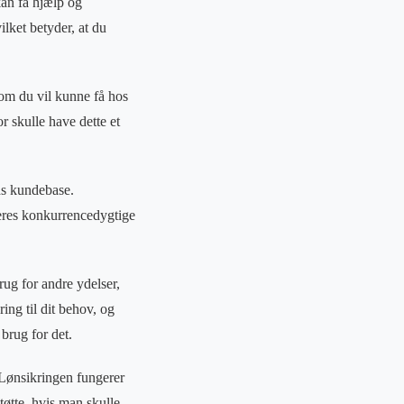
kan få hjælp og
ilket betyder, at du
som du vil kunne få hos
or skulle have dette et
eds kundebase.
eres konkurrencedygtige
rug for andre ydelser,
ring til dit behov, og
brug for det.
 Lønsikringen fungerer
øtte, hvis man skulle