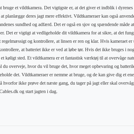
at bruge et vildtkamera. Det vigtigste er, at det giver et indblik i dyren
 at planlægge deres jagt mere effektivt. Vildtkameraer kan også anvendes
tandenes sundhed og adfærd. Det er også en sjov og spændende måde at 
. Det er vigtigt at vedligeholde dit vildtkamera for at sikre, at det fun
regelmæssigt og kontrollere, at linsen er ren og klar. Hvis kameraet er
kontrollere, at batteriet ikke er ved at løbe tør. Hvis det ikke bruges i no
 et køligt sted. Et vildtkamera er et fantastisk værktøj til at overvåge na
l du overveje, hvor du vil bruge det, hvor meget opbevaring og batterile
eholde det. Vildtkameraer er nemme at bruge, og de kan give dig et ene
 hvorfor ikke prøve det næste gang, du tager på jagt eller skal overvå
bles.dk og start jagten i dag.