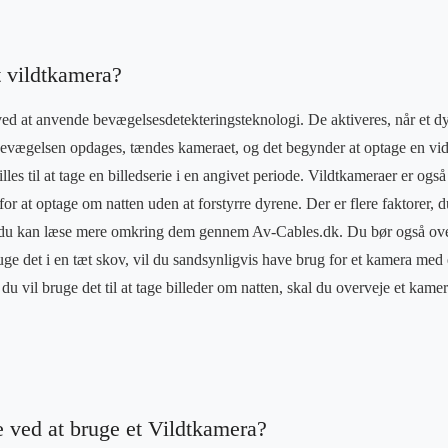
t vildtkamera?
ed at anvende bevægelsesdetekteringsteknologi. De aktiveres, når et dy
vægelsen opdages, tændes kameraet, og det begynder at optage en video
les til at tage en billedserie i en angivet periode. Vildtkameraer er ogs
or at optage om natten uden at forstyrre dyrene. Der er flere faktorer, 
 du kan læse mere omkring dem gennem Av-Cables.dk. Du bør også over
uge det i en tæt skov, vil du sandsynligvis have brug for et kamera med
du vil bruge det til at tage billeder om natten, skal du overveje et kamer
e ved at bruge et Vildtkamera?