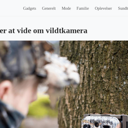
Gadgets
Generelt
Mode
Familie
Oplevelser
Sund
er at vide om vildtkamera