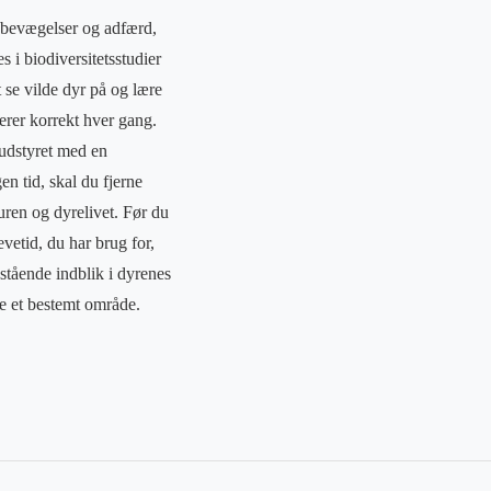
es bevægelser og adfærd,
 i biodiversitetsstudier
se vilde dyr på og lære
gerer korrekt hver gang.
 udstyret med en
gen tid, skal du fjerne
turen og dyrelivet. Før du
vetid, du har brug for,
stående indblik i dyrenes
ge et bestemt område.