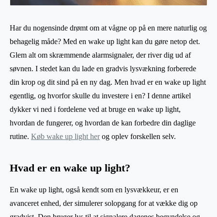
Har du nogensinde drømt om at vågne op på en mere naturlig og
behagelig måde? Med en wake up light kan du gøre netop det.
Glem alt om skræmmende alarmsignaler, der river dig ud af
søvnen. I stedet kan du lade en gradvis lysvækning forberede
din krop og dit sind på en ny dag. Men hvad er en wake up light
egentlig, og hvorfor skulle du investere i en? I denne artikel
dykker vi ned i fordelene ved at bruge en wake up light,
hvordan de fungerer, og hvordan de kan forbedre din daglige
rutine.
Køb wake up light her
og oplev forskellen selv.
Hvad er en wake up light?
En wake up light, også kendt som en lysvækkeur, er en
avanceret enhed, der simulerer solopgang for at vække dig op
gradvist. Den bruger lys til at signalere dagenes begyndelse og